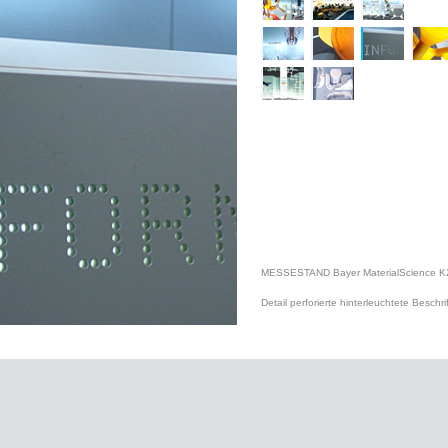
MESSESTAND Bayer MaterialScience K
Detail perforierte hinterleuchtete Beschr